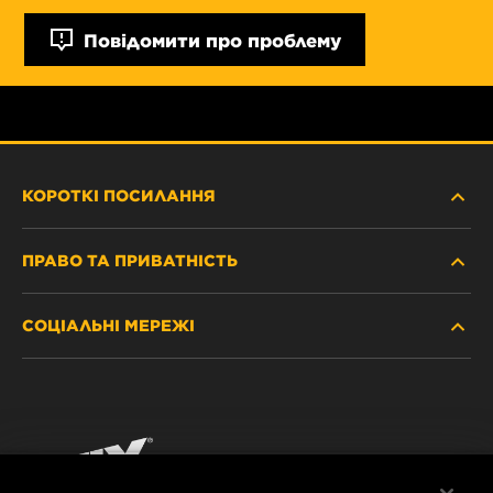
Повідомити про проблему
КОРОТКІ ПОСИЛАННЯ
ПРАВО ТА ПРИВАТНІСТЬ
ДЕ КУПИТИ
СОЦІАЛЬНІ МЕРЕЖІ
ЗАХИСТ ПЕРСОНАЛЬНИХ ДАНИХ
WIX INSTITUTE
ЮРИДИЧНЕ ПОВІДОМЛЕННЯ
Facebook
КОНТАКТ
РЕКВІЗИТИ
YouTube
WIX FILTERS ALWAYS WIN