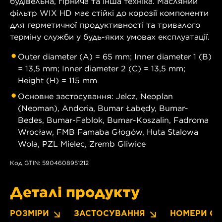
будівельна, гірнича та інша техніка. Масляний
фільтр WIX HD має стійкі до корозії компоненти
для герметичної продуктивності та тривалого
терміну служби у будь-яких умовах експлуатації.
Outer diameter (A) = 65 mm; Inner diameter 1 (B)
= 13,5 mm; Inner diameter 2 (C) = 13,5 mm;
Height (H) = 115 mm
Основне застосування: Jelcz, Neoplan
(Neoman), Andoria, Bumar Łabędy, Bumar-
Bedes, Bumar-Fablok, Bumar-Koszalin, Fadroma
Wrocław, FMB Famaba Głogów, Huta Stalowa
Wola, PZL Mielec, Zremb Gliwice
Код GTIN: 5904608951212
Деталі продукту
РОЗМІРИ
ЗАСТОСУВАННЯ
НОМЕРИ OE