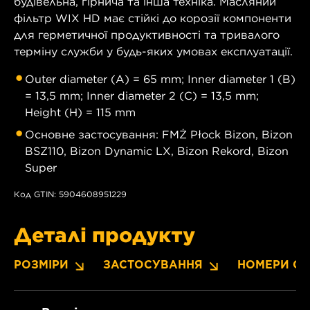
будівельна, гірнича та інша техніка. Масляний
фільтр WIX HD має стійкі до корозії компоненти
для герметичної продуктивності та тривалого
терміну служби у будь-яких умовах експлуатації.
Outer diameter (A) = 65 mm; Inner diameter 1 (B)
= 13,5 mm; Inner diameter 2 (C) = 13,5 mm;
Height (H) = 115 mm
Основне застосування: FMŻ Płock Bizon, Bizon
BSZ110, Bizon Dynamic LX, Bizon Rekord, Bizon
Super
Код GTIN: 5904608951229
Деталі продукту
РОЗМІРИ
ЗАСТОСУВАННЯ
НОМЕРИ OE