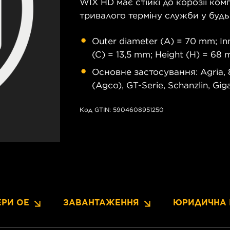
WIX HD має стійкі до корозії ко
тривалого терміну служби у будь
Outer diameter (A) = 70 mm; Inn
(C) = 13,5 mm; Height (H) = 68
Основне застосування: Agria, 8
(Agco), GT-Serie, Schanzlin, Gig
Код GTIN: 5904608951250
РИ OE
ЗАВАНТАЖЕННЯ
ЮРИДИЧНА 