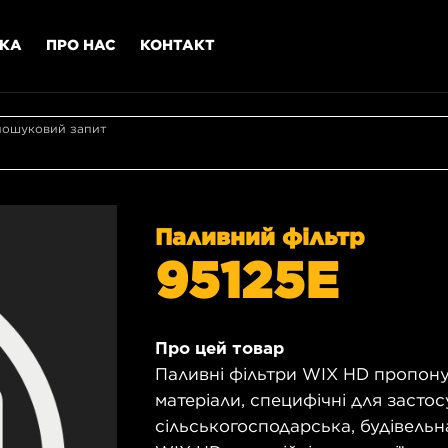
МКА
ПРО НАС
КОНТАКТ
пошуковий запит
Паливний фільтр
95125E
Про цей товар
Паливні фільтри WIX HD пропону
матеріали, специфічні для застос
сільськогосподарська, будівельна