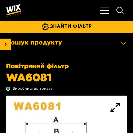
Увімкнути/ви
ЗНАЙТИ ФІЛЬТР
Пошук продукту
Повітряний фільтр
WA6081
Виробництво триває