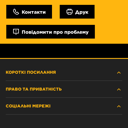
Контакти
Друк
Повідомити про проблему
КОРОТКІ ПОСИЛАННЯ
ПРАВО ТА ПРИВАТНІСТЬ
ДЕ КУПИТИ
СОЦІАЛЬНІ МЕРЕЖІ
ЗАХИСТ ПЕРСОНАЛЬНИХ ДАНИХ
WIX INSTITUTE
ЮРИДИЧНЕ ПОВІДОМЛЕННЯ
Facebook