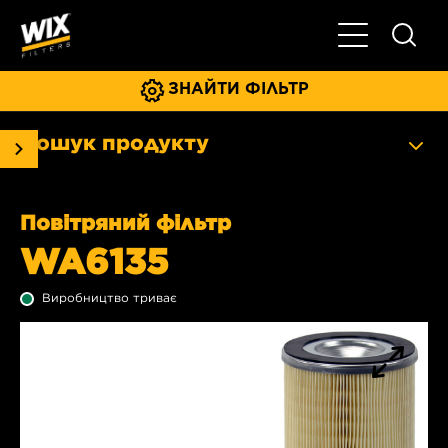
Увімкнути/ви
ЗНАЙТИ ФІЛЬТР
Пошук продукту
Повітряний фільтр
WA6135
Виробництво триває