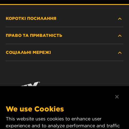
КОРОТКІ ПОСИЛАННЯ
ПРАВО ТА ПРИВАТНІСТЬ
ДЕ КУПИТИ
СОЦІАЛЬНІ МЕРЕЖІ
ЗАХИСТ ПЕРСОНАЛЬНИХ ДАНИХ
WIX INSTITUTE
ЮРИДИЧНЕ ПОВІДОМЛЕННЯ
Facebook
КОНТАКТ
РЕКВІЗИТИ
YouTube
WIX FILTERS ALWAYS WIN
We use Cookies
This website uses cookies to enhance user
MANN+HUMMEL FT Poland
experience and to analyze performance and traffic
ul. Wrocławska 145,