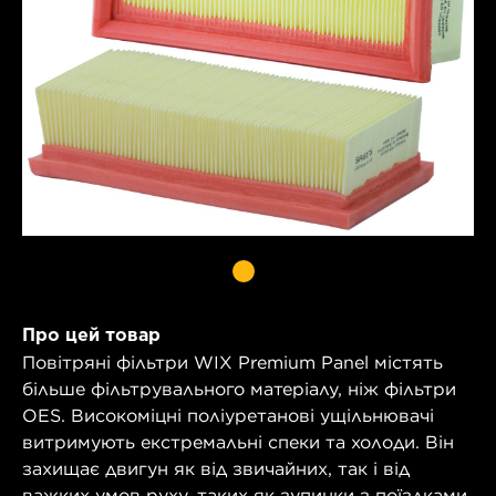
Про цей товар
Повітряні фільтри WIX Premium Panel містять
більше фільтрувального матеріалу, ніж фільтри
OES. Високоміцні поліуретанові ущільнювачі
витримують екстремальні спеки та холоди. Він
захищає двигун як від звичайних, так і від
важких умов руху, таких як зупинки з поїздками.