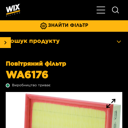
Увімкнути/ви
ЗНАЙТИ ФІЛЬТР
Пошук продукту
Повітряний фільтр
WA6176
Виробництво триває