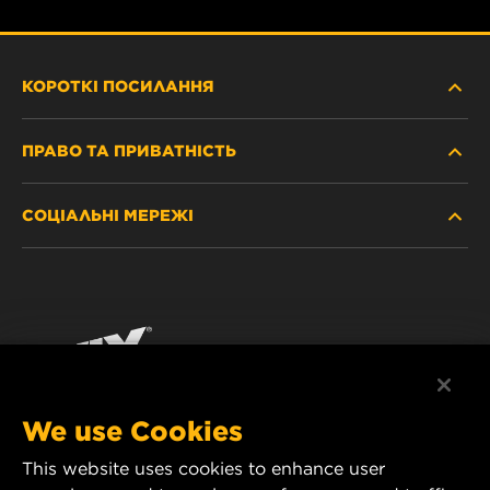
КОРОТКІ ПОСИЛАННЯ
ПРАВО ТА ПРИВАТНІСТЬ
ДЕ КУПИТИ
СОЦІАЛЬНІ МЕРЕЖІ
ЗАХИСТ ПЕРСОНАЛЬНИХ ДАНИХ
WIX INSTITUTE
ЮРИДИЧНЕ ПОВІДОМЛЕННЯ
Facebook
КОНТАКТ
РЕКВІЗИТИ
YouTube
WIX FILTERS ALWAYS WIN
We use Cookies
This website uses cookies to enhance user
MANN+HUMMEL FT Poland