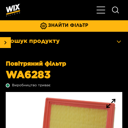
Увімкнути/ви
ЗНАЙТИ ФІЛЬТР
Пошук продукту
Повітряний фільтр
WA6283
Виробництво триває