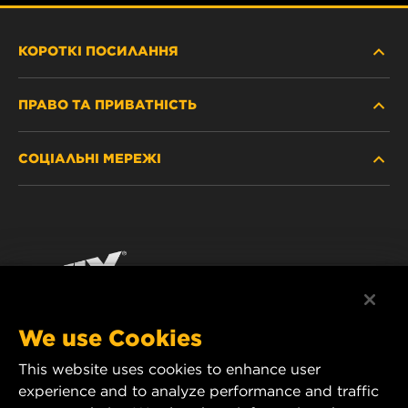
КОРОТКІ ПОСИЛАННЯ
ПРАВО ТА ПРИВАТНІСТЬ
ДЕ КУПИТИ
СОЦІАЛЬНІ МЕРЕЖІ
ЗАХИСТ ПЕРСОНАЛЬНИХ ДАНИХ
WIX INSTITUTE
ЮРИДИЧНЕ ПОВІДОМЛЕННЯ
Facebook
КОНТАКТ
РЕКВІЗИТИ
YouTube
WIX FILTERS ALWAYS WIN
We use Cookies
This website uses cookies to enhance user
MANN+HUMMEL FT Poland
experience and to analyze performance and traffic
ul. Wrocławska 145,