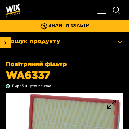
Увімкнути/ви
ЗНАЙТИ ФІЛЬТР
Пошук продукту
Повітряний фільтр
WA6337
Виробництво триває