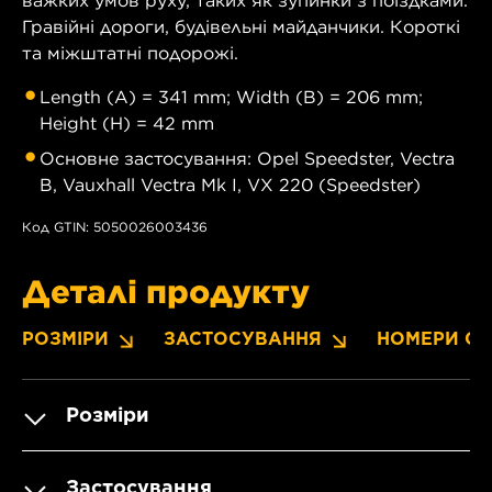
важких умов руху, таких як зупинки з поїздками.
Гравійні дороги, будівельні майданчики. Короткі
та міжштатні подорожі.
Length (A) = 341 mm; Width (B) = 206 mm;
Height (H) = 42 mm
Основне застосування: Opel Speedster, Vectra
B, Vauxhall Vectra Mk I, VX 220 (Speedster)
Код GTIN: 5050026003436
Деталі продукту
РОЗМІРИ
ЗАСТОСУВАННЯ
НОМЕРИ OE
Розміри
Застосування