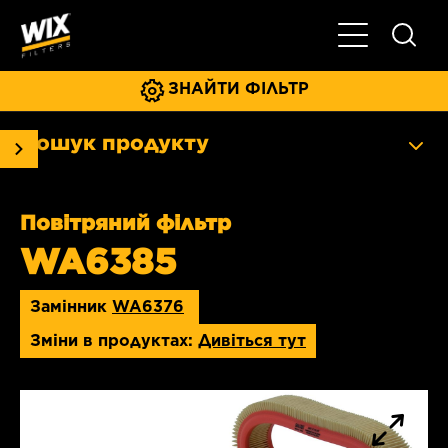
Увімкнути/ви
ЗНАЙТИ ФІЛЬТР
Пошук продукту
Повітряний фільтр
WA6385
Замінник
WA6376
Зміни в продуктах:
Дивіться тут