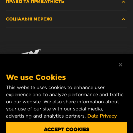
ПРАВО ТА ПРИВАТНІСТЬ
ДЕ КУПИТИ
СОЦІАЛЬНІ МЕРЕЖІ
ЗАХИСТ ПЕРСОНАЛЬНИХ ДАНИХ
WIX INSTITUTE
ЮРИДИЧНЕ ПОВІДОМЛЕННЯ
Facebook
КОНТАКТ
РЕКВІЗИТИ
YouTube
WIX FILTERS ALWAYS WIN
We use Cookies
This website uses cookies to enhance user
MANN+HUMMEL FT Poland
experience and to analyze performance and traffic
ul. Wrocławska 145,
on our website. We also share information about
63-800 GOSTYŃ, POLAND
your use of our site with our social media,
Tel. +48 65 572 89 00
advertising and analytics partners.
Data Privacy
E-mail:
info@mann-hummel.com
CAREER
ACCEPT COOKIES