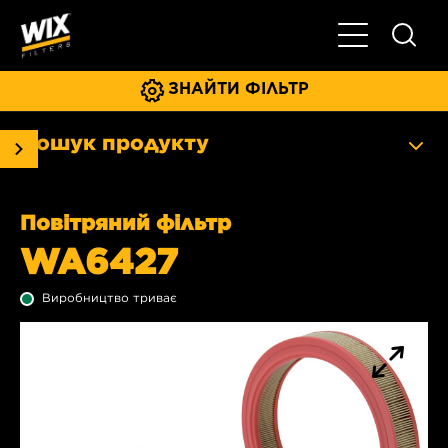
Увімкнути/ви
ЗНАЙТИ ФІЛЬТР
Пошук продукту
Повітряний фільтр
WA6427
Виробництво триває