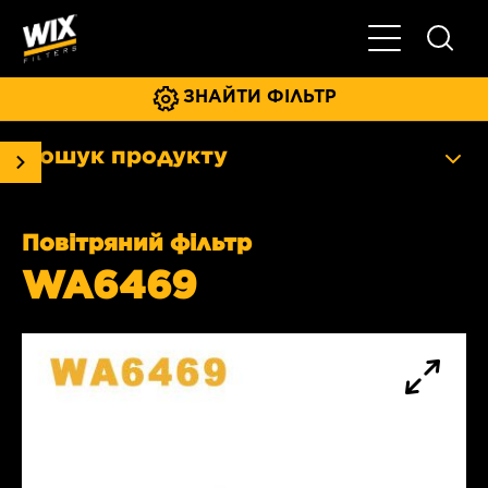
Увімкнути/ви
ЗНАЙТИ ФІЛЬТР
Пошук продукту
Повітряний фільтр
WA6469