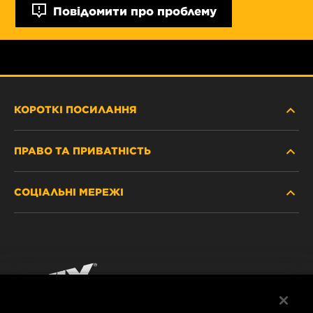
Повідомити про проблему
КОРОТКІ ПОСИЛАННЯ
ПРАВО ТА ПРИВАТНІСТЬ
ДЕ КУПИТИ
СОЦІАЛЬНІ МЕРЕЖІ
ЗАХИСТ ПЕРСОНАЛЬНИХ ДАНИХ
WIX INSTITUTE
ЮРИДИЧНЕ ПОВІДОМЛЕННЯ
Facebook
КОНТАКТ
РЕКВІЗИТИ
YouTube
WIX FILTERS ALWAYS WIN