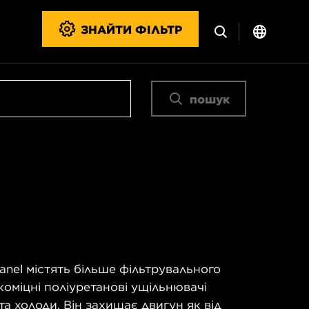
ЗНАЙТИ ФІЛЬТР
пошук
anel містять більше фільтрувального
коміцні поліуретанові ущільнювачі
а холоди. Він захищає двигун як від