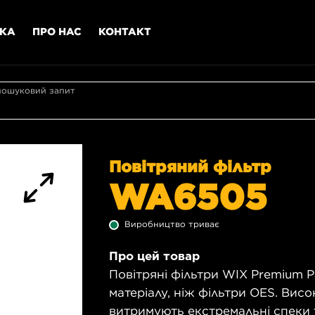
МКА
ПРО НАС
КОНТАКТ
пошуковий запит
Повітряний фільтр
WA6505
Виробництво триває
Про цей товар
Повітряні фільтри WIX Premium P
матеріалу, ніж фільтри OES. Висо
витримують екстремальні спеки т