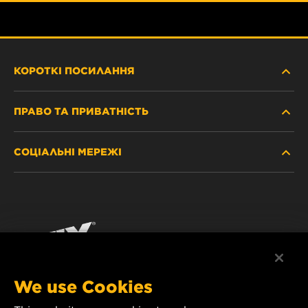
КОРОТКІ ПОСИЛАННЯ
ПРАВО ТА ПРИВАТНІСТЬ
ДЕ КУПИТИ
СОЦІАЛЬНІ МЕРЕЖІ
ЗАХИСТ ПЕРСОНАЛЬНИХ ДАНИХ
WIX INSTITUTE
ЮРИДИЧНЕ ПОВІДОМЛЕННЯ
Facebook
КОНТАКТ
РЕКВІЗИТИ
YouTube
WIX FILTERS ALWAYS WIN
We use Cookies