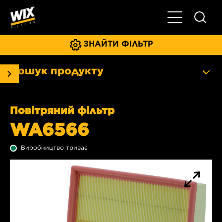
Увімкнути/ви
ЗНАЙТИ ФІЛЬТР
Пошук продукту
Повітряний фільтр
WA6566
Виробництво триває