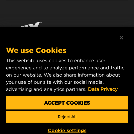
WIX INSTITUTE
ЮРИДИЧНЕ ПОВІДОМЛЕННЯ
Facebook
КОНТАКТ
РЕКВІЗИТИ
YouTube
WIX FILTERS ALWAYS WIN
We use Cookies
This website uses cookies to enhance user
MANN+HUMMEL FT Poland
experience and to analyze performance and traffic
ul. Wrocławska 145,
on our website. We also share information about
63-800 GOSTYŃ, POLAND
your use of our site with our social media,
Tel. +48 65 572 89 00
advertising and analytics partners.
Data Privacy
E-mail:
info@mann-hummel.com
CAREER
ACCEPT COOKIES
MANN+HUMMEL GROUP
Reject All
Copyright 2025 MANN+HUMMEL. All rights reserved.
Cookie settings