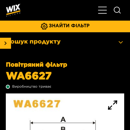
Увімкнути/ви
ЗНАЙТИ ФІЛЬТР
Пошук продукту
Повітряний фільтр
WA6627
Виробництво триває