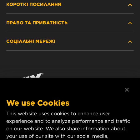
КОРОТКІ ПОСИЛАННЯ
ПРАВО ТА ПРИВАТНІСТЬ
ДЕ КУПИТИ
СОЦІАЛЬНІ МЕРЕЖІ
ЗАХИСТ ПЕРСОНАЛЬНИХ ДАНИХ
WIX INSTITUTE
ЮРИДИЧНЕ ПОВІДОМЛЕННЯ
Facebook
КОНТАКТ
РЕКВІЗИТИ
YouTube
WIX FILTERS ALWAYS WIN
We use Cookies
This website uses cookies to enhance user
MANN+HUMMEL FT Poland
experience and to analyze performance and traffic
ul. Wrocławska 145,
on our website. We also share information about
63-800 GOSTYŃ, POLAND
your use of our site with our social media,
Tel. +48 65 572 89 00