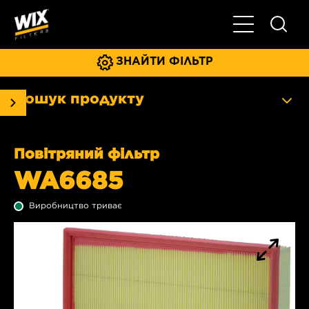
Увімкнути/ви
ЗНАЙТИ ФІЛЬТР
Пошук продукту
Повітряний фільтр
WA6685
Виробництво триває