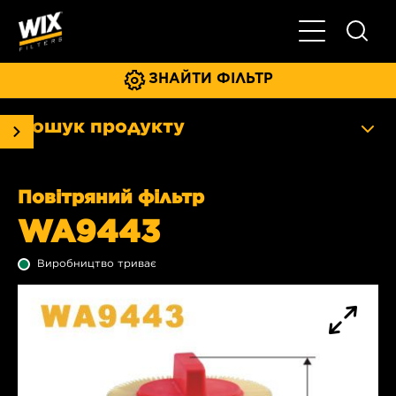
Увімкнути/ви
ЗНАЙТИ ФІЛЬТР
Пошук продукту
Повітряний фільтр
WA9443
Виробництво триває