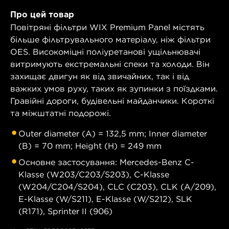
Про цей товар
Повітряні фільтри WIX Premium Panel містять
більше фільтрувального матеріалу, ніж фільтри
OES. Високоміцні поліуретанові ущільнювачі
витримують екстремальні спеки та холоди. Він
захищає двигун як від звичайних, так і від
важких умов руху, таких як зупинки з поїздками.
Гравійні дороги, будівельні майданчики. Короткі
та міжштатні подорожі.
Outer diameter (A) = 132,5 mm; Inner diameter
(B) = 70 mm; Height (H) = 249 mm
Основне застосування: Mercedes-Benz C-
Klasse (W203/C203/S203), C-Klasse
(W204/C204/S204), CLC (C203), CLK (A/209),
E-Klasse (W/S211), E-Klasse (W/S212), SLK
(R171), Sprinter II (906)