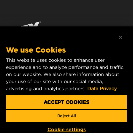
WIX INSTITUTE
ЮРИДИЧНЕ ПОВІДОМЛЕННЯ
Facebook
КОНТАКТ
РЕКВІЗИТИ
YouTube
WIX FILTERS ALWAYS WIN
We use Cookies
This website uses cookies to enhance user
MANN+HUMMEL FT Poland
experience and to analyze performance and traffic
ul. Wrocławska 145,
on our website. We also share information about
63-800 GOSTYŃ, POLAND
your use of our site with our social media,
Tel. +48 65 572 89 00
advertising and analytics partners.
Data Privacy
E-mail:
info@mann-hummel.com
CAREER
ACCEPT COOKIES
MANN+HUMMEL GROUP
Reject All
Copyright 2025 MANN+HUMMEL. All rights reserved.
Cookie settings