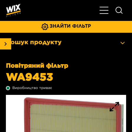
Увімкнути/ви
ЗНАЙТИ ФІЛЬТР
Пошук продукту
Повітряний фільтр
WA9453
Виробництво триває