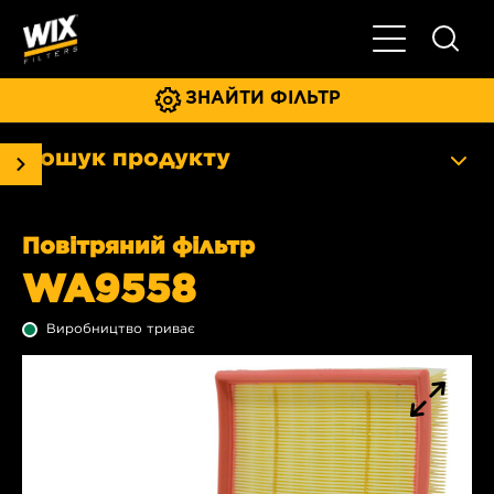
Увімкнути/ви
ЗНАЙТИ ФІЛЬТР
Пошук продукту
Повітряний фільтр
WA9558
Виробництво триває