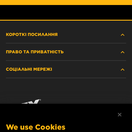
КОРОТКІ ПОСИЛАННЯ
ПРАВО ТА ПРИВАТНІСТЬ
ДЕ КУПИТИ
СОЦІАЛЬНІ МЕРЕЖІ
ЗАХИСТ ПЕРСОНАЛЬНИХ ДАНИХ
WIX INSTITUTE
ЮРИДИЧНЕ ПОВІДОМЛЕННЯ
Facebook
КОНТАКТ
РЕКВІЗИТИ
YouTube
WIX FILTERS ALWAYS WIN
We use Cookies