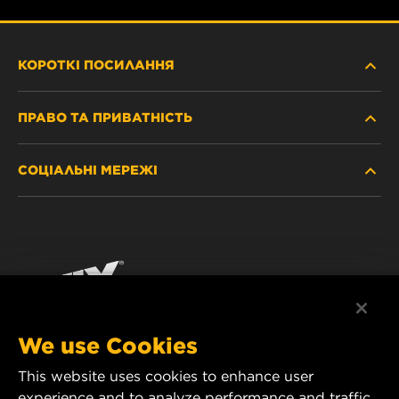
КОРОТКІ ПОСИЛАННЯ
ПРАВО ТА ПРИВАТНІСТЬ
ДЕ КУПИТИ
СОЦІАЛЬНІ МЕРЕЖІ
ЗАХИСТ ПЕРСОНАЛЬНИХ ДАНИХ
WIX INSTITUTE
ЮРИДИЧНЕ ПОВІДОМЛЕННЯ
Facebook
КОНТАКТ
РЕКВІЗИТИ
YouTube
WIX FILTERS ALWAYS WIN
We use Cookies
This website uses cookies to enhance user
MANN+HUMMEL FT Poland
experience and to analyze performance and traffic