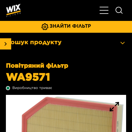
Увімкнути/ви
ЗНАЙТИ ФІЛЬТР
Пошук продукту
Повітряний фільтр
WA9571
Виробництво триває