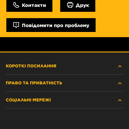
Контакти
Друк
Повідомити про проблему
КОРОТКІ ПОСИЛАННЯ
ПРАВО ТА ПРИВАТНІСТЬ
ДЕ КУПИТИ
СОЦІАЛЬНІ МЕРЕЖІ
ЗАХИСТ ПЕРСОНАЛЬНИХ ДАНИХ
WIX INSTITUTE
ЮРИДИЧНЕ ПОВІДОМЛЕННЯ
Facebook
КОНТАКТ