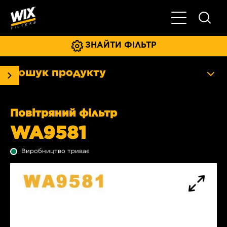
Увімкнути/ви
ЗНАЙТИ ФІЛЬТР
Пошук продукту
Повітряний фільтр
WA9581
Виробництво триває