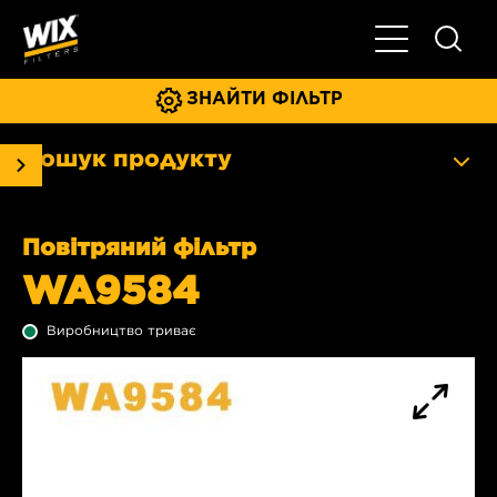
Увімкнути/ви
ЗНАЙТИ ФІЛЬТР
Пошук продукту
Повітряний фільтр
WA9584
Виробництво триває