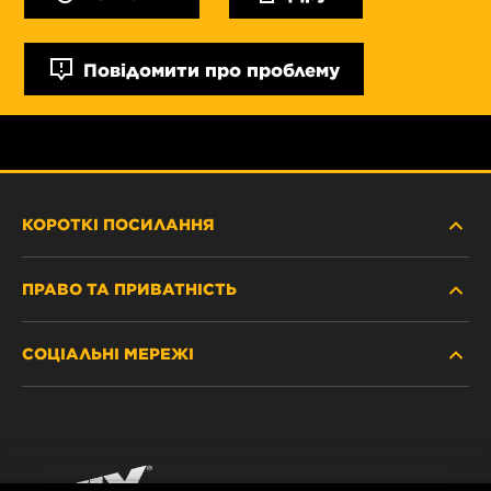
Повідомити про проблему
КОРОТКІ ПОСИЛАННЯ
ПРАВО ТА ПРИВАТНІСТЬ
ДЕ КУПИТИ
СОЦІАЛЬНІ МЕРЕЖІ
ЗАХИСТ ПЕРСОНАЛЬНИХ ДАНИХ
WIX INSTITUTE
ЮРИДИЧНЕ ПОВІДОМЛЕННЯ
Facebook
КОНТАКТ
РЕКВІЗИТИ