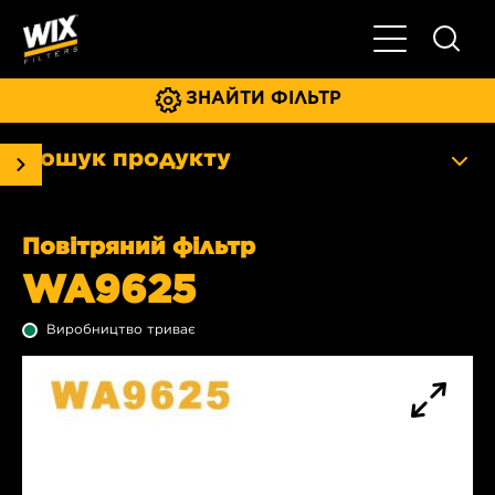
Увімкнути/ви
ЗНАЙТИ ФІЛЬТР
Пошук продукту
Повітряний фільтр
WA9625
Виробництво триває