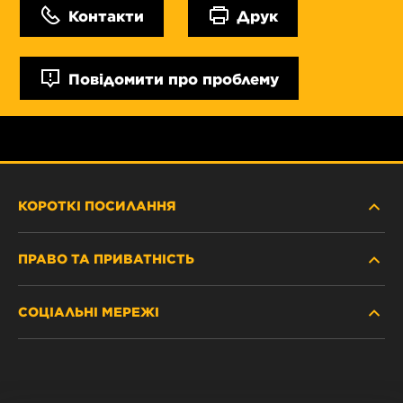
Контакти
Друк
Повідомити про проблему
КОРОТКІ ПОСИЛАННЯ
ПРАВО ТА ПРИВАТНІСТЬ
ДЕ КУПИТИ
СОЦІАЛЬНІ МЕРЕЖІ
ЗАХИСТ ПЕРСОНАЛЬНИХ ДАНИХ
WIX INSTITUTE
ЮРИДИЧНЕ ПОВІДОМЛЕННЯ
Facebook
КОНТАКТ