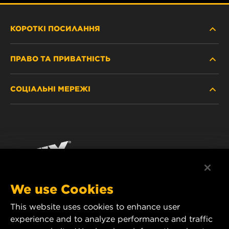
КОРОТКІ ПОСИЛАННЯ
ПРАВО ТА ПРИВАТНІСТЬ
ДЕ КУПИТИ
СОЦІАЛЬНІ МЕРЕЖІ
ЗАХИСТ ПЕРСОНАЛЬНИХ ДАНИХ
WIX INSTITUTE
ЮРИДИЧНЕ ПОВІДОМЛЕННЯ
Facebook
КОНТАКТ
РЕКВІЗИТИ
YouTube
WIX FILTERS ALWAYS WIN
We use Cookies
This website uses cookies to enhance user
MANN+HUMMEL FT Poland
experience and to analyze performance and traffic
ul. Wrocławska 145,