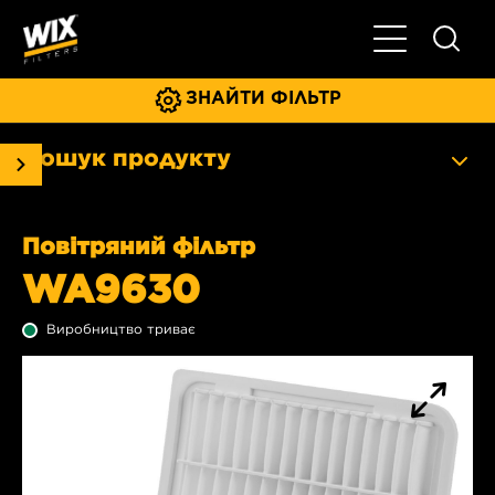
Увімкнути/ви
ЗНАЙТИ ФІЛЬТР
Пошук продукту
Повітряний фільтр
WA9630
Виробництво триває