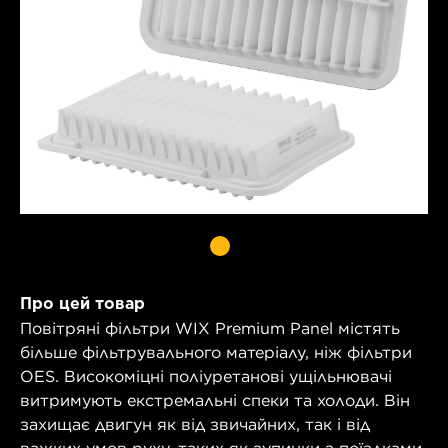
Про цей товар
Повітряні фільтри WIX Premium Panel містять
більше фільтрувального матеріалу, ніж фільтри
OES. Високоміцні поліуретанові ущільнювачі
витримують екстремальні спеки та холоди. Він
захищає двигун як від звичайних, так і від
важких умов руху, таких як зупинки з поїздками.