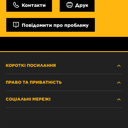
Контакти
Друк
Повідомити про проблему
КОРОТКІ ПОСИЛАННЯ
ПРАВО ТА ПРИВАТНІСТЬ
ДЕ КУПИТИ
СОЦІАЛЬНІ МЕРЕЖІ
ЗАХИСТ ПЕРСОНАЛЬНИХ ДАНИХ
WIX INSTITUTE
ЮРИДИЧНЕ ПОВІДОМЛЕННЯ
Facebook
КОНТАКТ