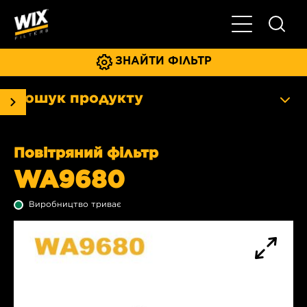
Увімкнути/ви
ЗНАЙТИ ФІЛЬТР
Пошук продукту
Повітряний фільтр
WA9680
Виробництво триває