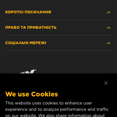
КОРОТКІ ПОСИЛАННЯ
ПРАВО ТА ПРИВАТНІСТЬ
ДЕ КУПИТИ
СОЦІАЛЬНІ МЕРЕЖІ
ЗАХИСТ ПЕРСОНАЛЬНИХ ДАНИХ
WIX INSTITUTE
ЮРИДИЧНЕ ПОВІДОМЛЕННЯ
Facebook
КОНТАКТ
РЕКВІЗИТИ
YouTube
WIX FILTERS ALWAYS WIN
We use Cookies
This website uses cookies to enhance user
MANN+HUMMEL FT Poland
experience and to analyze performance and traffic
ul. Wrocławska 145,
on our website. We also share information about