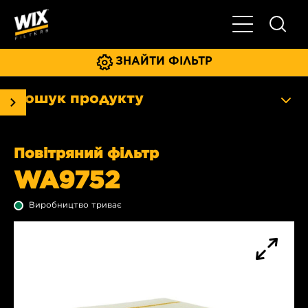
Увімкнути/ви
ЗНАЙТИ ФІЛЬТР
Пошук продукту
Повітряний фільтр
WA9752
Виробництво триває