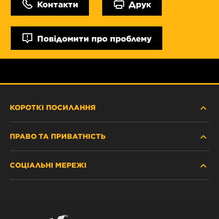
Контакти
Друк
Повідомити про проблему
КОРОТКІ ПОСИЛАННЯ
ПРАВО ТА ПРИВАТНІСТЬ
ДЕ КУПИТИ
СОЦІАЛЬНІ МЕРЕЖІ
ЗАХИСТ ПЕРСОНАЛЬНИХ ДАНИХ
WIX INSTITUTE
ЮРИДИЧНЕ ПОВІДОМЛЕННЯ
Facebook
КОНТАКТ