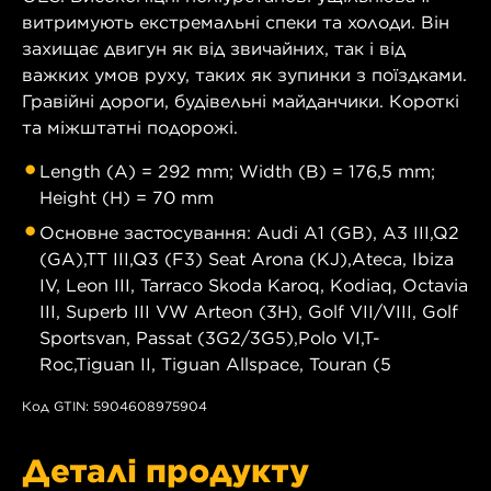
витримують екстремальні спеки та холоди. Він
захищає двигун як від звичайних, так і від
важких умов руху, таких як зупинки з поїздками.
Гравійні дороги, будівельні майданчики. Короткі
та міжштатні подорожі.
Length (A) = 292 mm; Width (B) = 176,5 mm;
Height (H) = 70 mm
Основне застосування: Audi A1 (GB), A3 III,Q2
(GA),TT III,Q3 (F3) Seat Arona (KJ),Ateca, Ibiza
IV, Leon III, Tarraco Skoda Karoq, Kodiaq, Octavia
III, Superb III VW Arteon (3H), Golf VII/VIII, Golf
Sportsvan, Passat (3G2/3G5),Polo VI,T-
Roc,Tiguan II, Tiguan Allspace, Touran (5
Код GTIN: 5904608975904
Деталі продукту