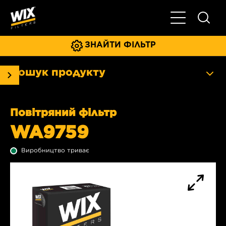
Увімкнути/ви
ЗНАЙТИ ФІЛЬТР
Пошук продукту
Повітряний фільтр
WA9759
Виробництво триває