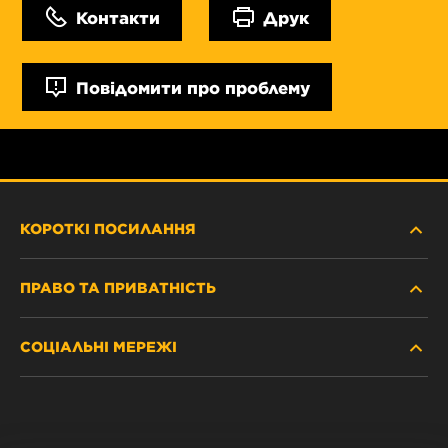
Контакти
Друк
Повідомити про проблему
КОРОТКІ ПОСИЛАННЯ
ПРАВО ТА ПРИВАТНІСТЬ
ДЕ КУПИТИ
СОЦІАЛЬНІ МЕРЕЖІ
ЗАХИСТ ПЕРСОНАЛЬНИХ ДАНИХ
WIX INSTITUTE
ЮРИДИЧНЕ ПОВІДОМЛЕННЯ
Facebook
КОНТАКТ