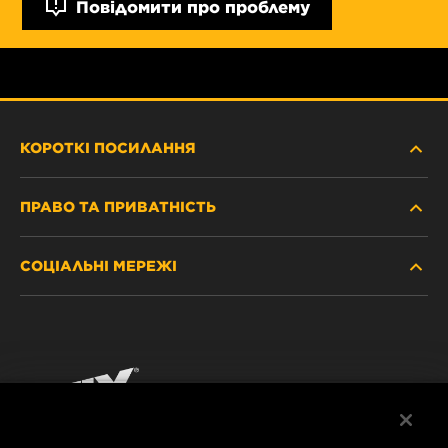
Повідомити про проблему
КОРОТКІ ПОСИЛАННЯ
ПРАВО ТА ПРИВАТНІСТЬ
ДЕ КУПИТИ
СОЦІАЛЬНІ МЕРЕЖІ
ЗАХИСТ ПЕРСОНАЛЬНИХ ДАНИХ
WIX INSTITUTE
ЮРИДИЧНЕ ПОВІДОМЛЕННЯ
Facebook
КОНТАКТ
РЕКВІЗИТИ
YouTube
WIX FILTERS ALWAYS WIN