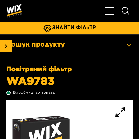
Увімкнути/ви
ЗНАЙТИ ФІЛЬТР
Пошук продукту
Повітряний фільтр
WA9783
Виробництво триває