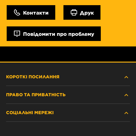
Контакти
Друк
Повідомити про проблему
КОРОТКІ ПОСИЛАННЯ
ПРАВО ТА ПРИВАТНІСТЬ
ДЕ КУПИТИ
СОЦІАЛЬНІ МЕРЕЖІ
ЗАХИСТ ПЕРСОНАЛЬНИХ ДАНИХ
WIX INSTITUTE
ЮРИДИЧНЕ ПОВІДОМЛЕННЯ
Facebook