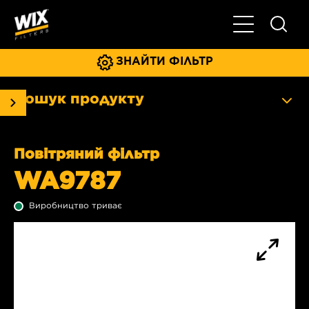
Увімкнути/ви
ЗНАЙТИ ФІЛЬТР
Пошук продукту
Повітряний фільтр
WA9787
Виробництво триває