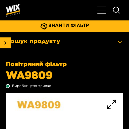
Увімкнути/ви
ЗНАЙТИ ФІЛЬТР
Пошук продукту
Повітряний фільтр
WA9809
Виробництво триває