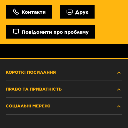
Контакти
Друк
Повідомити про проблему
КОРОТКІ ПОСИЛАННЯ
ПРАВО ТА ПРИВАТНІСТЬ
ДЕ КУПИТИ
СОЦІАЛЬНІ МЕРЕЖІ
ЗАХИСТ ПЕРСОНАЛЬНИХ ДАНИХ
WIX INSTITUTE
ЮРИДИЧНЕ ПОВІДОМЛЕННЯ
Facebook