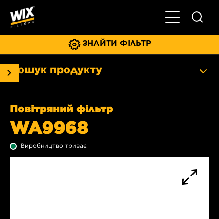
Увімкнути/ви
ЗНАЙТИ ФІЛЬТР
Пошук продукту
Повітряний фільтр
WA9968
Виробництво триває