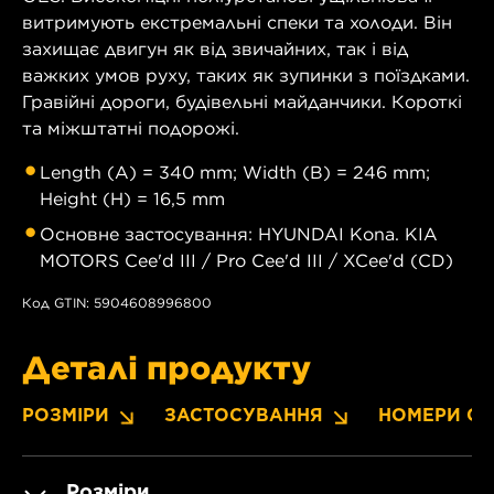
витримують екстремальні спеки та холоди. Він
захищає двигун як від звичайних, так і від
важких умов руху, таких як зупинки з поїздками.
Гравійні дороги, будівельні майданчики. Короткі
та міжштатні подорожі.
Length (A) = 340 mm; Width (B) = 246 mm;
Height (H) = 16,5 mm
Основне застосування: HYUNDAI Kona. KIA
MOTORS Cee'd III / Pro Cee'd III / XCee'd (CD)
Код GTIN: 5904608996800
Деталі продукту
РОЗМІРИ
ЗАСТОСУВАННЯ
НОМЕРИ OE
Розміри