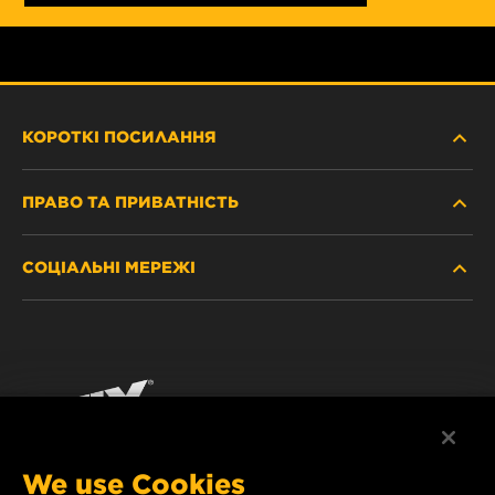
КОРОТКІ ПОСИЛАННЯ
ПРАВО ТА ПРИВАТНІСТЬ
ДЕ КУПИТИ
СОЦІАЛЬНІ МЕРЕЖІ
ЗАХИСТ ПЕРСОНАЛЬНИХ ДАНИХ
WIX INSTITUTE
ЮРИДИЧНЕ ПОВІДОМЛЕННЯ
Facebook
КОНТАКТ
РЕКВІЗИТИ
YouTube
WIX FILTERS ALWAYS WIN
We use Cookies