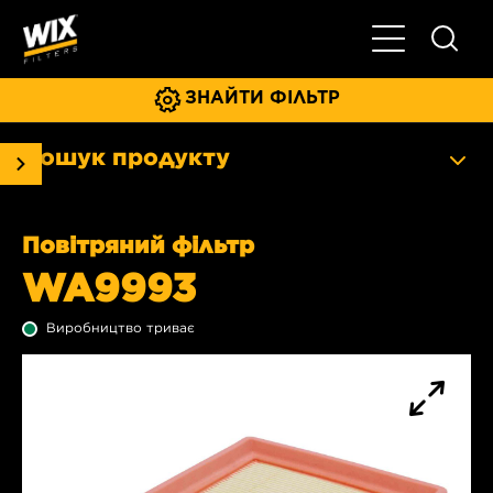
Увімкнути/ви
ЗНАЙТИ ФІЛЬТР
Пошук продукту
Повітряний фільтр
WA9993
Виробництво триває