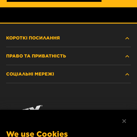
КОРОТКІ ПОСИЛАННЯ
ПРАВО ТА ПРИВАТНІСТЬ
ДЕ КУПИТИ
СОЦІАЛЬНІ МЕРЕЖІ
ЗАХИСТ ПЕРСОНАЛЬНИХ ДАНИХ
WIX INSTITUTE
ЮРИДИЧНЕ ПОВІДОМЛЕННЯ
Facebook
КОНТАКТ
РЕКВІЗИТИ
YouTube
WIX FILTERS ALWAYS WIN
We use Cookies