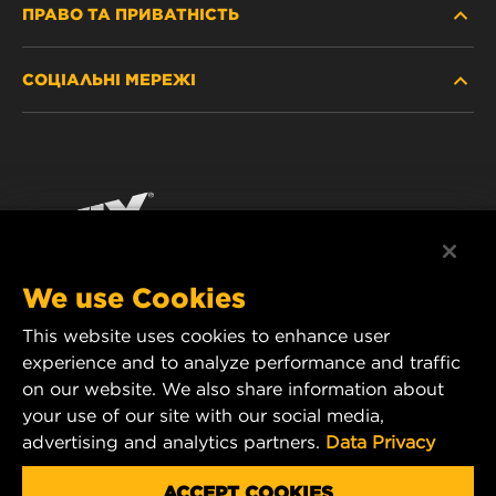
ПРАВО ТА ПРИВАТНІСТЬ
ДЕ КУПИТИ
СОЦІАЛЬНІ МЕРЕЖІ
ЗАХИСТ ПЕРСОНАЛЬНИХ ДАНИХ
WIX INSTITUTE
ЮРИДИЧНЕ ПОВІДОМЛЕННЯ
Facebook
КОНТАКТ
РЕКВІЗИТИ
YouTube
WIX FILTERS ALWAYS WIN
We use Cookies
This website uses cookies to enhance user
MANN+HUMMEL FT Poland
experience and to analyze performance and traffic
ul. Wrocławska 145,
on our website. We also share information about
63-800 GOSTYŃ, POLAND
your use of our site with our social media,
Tel. +48 65 572 89 00
advertising and analytics partners.
Data Privacy
E-mail:
info@mann-hummel.com
CAREER
ACCEPT COOKIES