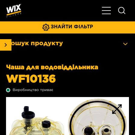
Увімкнути/ви
ЗНАЙТИ ФІЛЬТР
Пошук продукту
Чаша для водовіддільника
WF10136
Виробництво триває