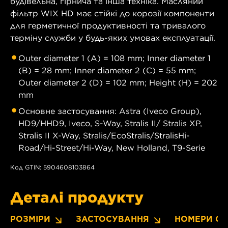
будівельна, гірнича та інша техніка. Масляний
фільтр WIX HD має стійкі до корозії компоненти
для герметичної продуктивності та тривалого
терміну служби у будь-яких умовах експлуатації.
Outer diameter 1 (A) = 108 mm; Inner diameter 1
(B) = 28 mm; Inner diameter 2 (C) = 55 mm;
Outer diameter 2 (D) = 102 mm; Height (H) = 202
mm
Основне застосування: Astra (Iveco Group),
HD9/HHD9, Iveco, S-Way, Stralis II/ Stralis XP,
Stralis II X-Way, Stralis/EcoStralis/StralisHi-
Road/Hi-Street/Hi-Way, New Holland, T9-Serie
Код GTIN: 5904608103864
Деталі продукту
РОЗМІРИ
ЗАСТОСУВАННЯ
НОМЕРИ OE