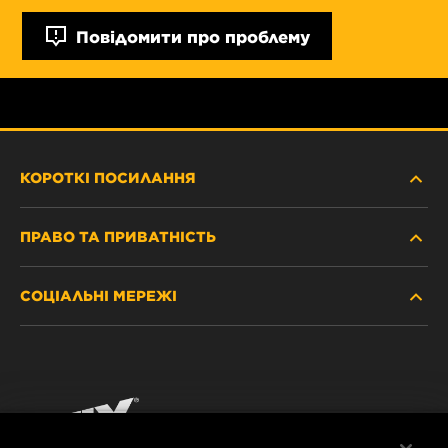
Повідомити про проблему
КОРОТКІ ПОСИЛАННЯ
ПРАВО ТА ПРИВАТНІСТЬ
ДЕ КУПИТИ
СОЦІАЛЬНІ МЕРЕЖІ
ЗАХИСТ ПЕРСОНАЛЬНИХ ДАНИХ
WIX INSTITUTE
ЮРИДИЧНЕ ПОВІДОМЛЕННЯ
Facebook
КОНТАКТ
РЕКВІЗИТИ
YouTube
WIX FILTERS ALWAYS WIN