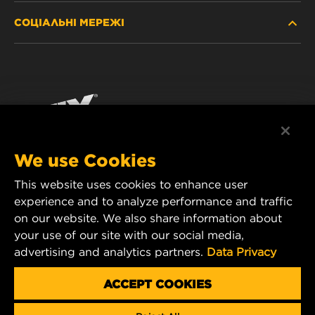
ДЕ КУПИТИ
СОЦІАЛЬНІ МЕРЕЖІ
ЗАХИСТ ПЕРСОНАЛЬНИХ ДАНИХ
WIX INSTITUTE
ЮРИДИЧНЕ ПОВІДОМЛЕННЯ
Facebook
КОНТАКТ
РЕКВІЗИТИ
YouTube
WIX FILTERS ALWAYS WIN
We use Cookies
This website uses cookies to enhance user
MANN+HUMMEL FT Poland
experience and to analyze performance and traffic
ul. Wrocławska 145,
on our website. We also share information about
63-800 GOSTYŃ, POLAND
your use of our site with our social media,
Tel. +48 65 572 89 00
advertising and analytics partners.
Data Privacy
E-mail:
info@mann-hummel.com
CAREER
ACCEPT COOKIES
MANN+HUMMEL GROUP