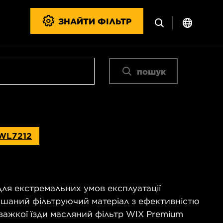
ЗНАЙТИ ФІЛЬТР
пошук
WL7212
для екстремальних умов експлуатації
ішаний фільтруючий матеріал з ефективністю
важкої їзди масляний фільтр WIX Premium