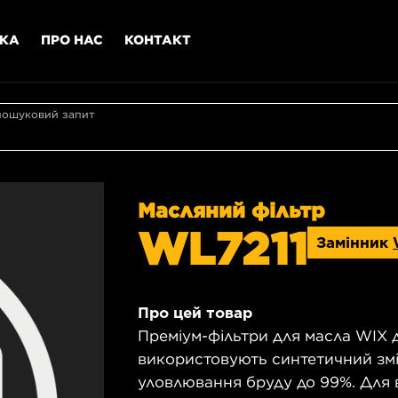
МКА
ПРО НАС
КОНТАКТ
пошуковий запит
Масляний фільтр
WL7211
Замінник
Про цей товар
Преміум-фільтри для масла WIX 
використовують синтетичний зм
уловлювання бруду до 99%. Для 