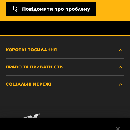
Повідомити про проблему
КОРОТКІ ПОСИЛАННЯ
ПРАВО ТА ПРИВАТНІСТЬ
ДЕ КУПИТИ
СОЦІАЛЬНІ МЕРЕЖІ
ЗАХИСТ ПЕРСОНАЛЬНИХ ДАНИХ
WIX INSTITUTE
ЮРИДИЧНЕ ПОВІДОМЛЕННЯ
Facebook
КОНТАКТ
РЕКВІЗИТИ
YouTube
WIX FILTERS ALWAYS WIN