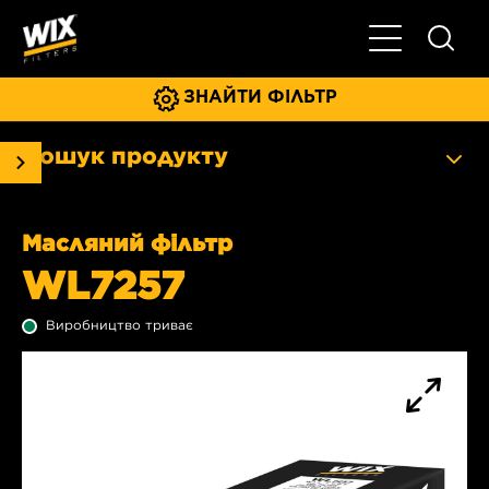
Увімкнути/ви
ЗНАЙТИ ФІЛЬТР
Пошук продукту
Масляний фільтр
WL7257
Виробництво триває