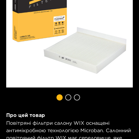
Про цей товар
Повітряні фільтри салону WIX оснащені
антимікробною технологією Microban. Салонний
повітряний фільтр WIX має середовище, яке