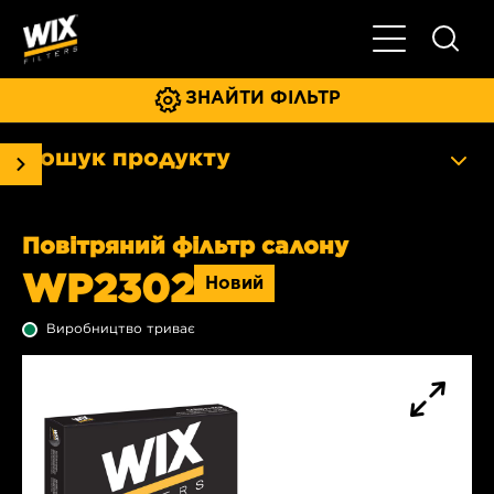
Увімкнути/ви
ЗНАЙТИ ФІЛЬТР
Пошук продукту
Повітряний фільтр салону
WP2302
Новий
Виробництво триває