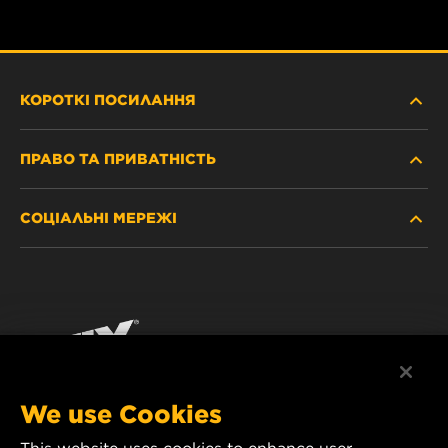
КОРОТКІ ПОСИЛАННЯ
ПРАВО ТА ПРИВАТНІСТЬ
ДЕ КУПИТИ
СОЦІАЛЬНІ МЕРЕЖІ
ЗАХИСТ ПЕРСОНАЛЬНИХ ДАНИХ
WIX INSTITUTE
ЮРИДИЧНЕ ПОВІДОМЛЕННЯ
Facebook
КОНТАКТ
РЕКВІЗИТИ
YouTube
WIX FILTERS ALWAYS WIN
We use Cookies