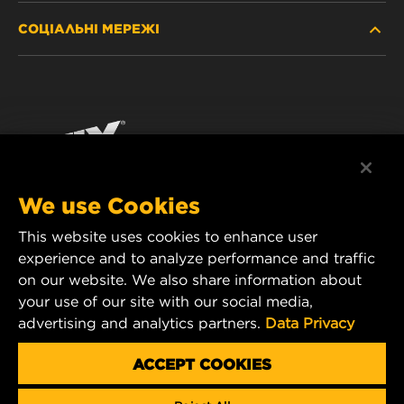
ДЕ КУПИТИ
СОЦІАЛЬНІ МЕРЕЖІ
ЗАХИСТ ПЕРСОНАЛЬНИХ ДАНИХ
WIX INSTITUTE
ЮРИДИЧНЕ ПОВІДОМЛЕННЯ
Facebook
КОНТАКТ
РЕКВІЗИТИ
YouTube
WIX FILTERS ALWAYS WIN
We use Cookies
This website uses cookies to enhance user
MANN+HUMMEL FT Poland
experience and to analyze performance and traffic
ul. Wrocławska 145,
on our website. We also share information about
63-800 GOSTYŃ, POLAND
your use of our site with our social media,
Tel. +48 65 572 89 00
advertising and analytics partners.
Data Privacy
E-mail:
info@mann-hummel.com
CAREER
ACCEPT COOKIES
MANN+HUMMEL GROUP