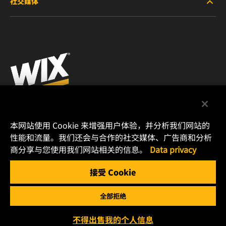
社交媒体
停产/替代产品
职业生涯
微信
法律通告
印制
曼胡默尔管理（上海）有限公司
本网站使用 Cookie 来增强用户体验，并分析我们网站的
上海嘉定工业区兴庆路168号
性能和流量。我们还会与合作的社交媒体、广告商和分析
商分享与您使用我们网站相关的信息。
Data privacy
邮编：201807
电话: (86)021 6185 0000
接受 Cookie
传真: (86)021 6185 0400
全部拒绝
不得出售我的个人信息
Copyright 2024 MANN+HUMMEL. All rights reserved.