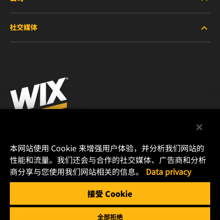
新产品
社交媒体
停产/替代产品
职业生涯
微信
法律通告
印制
曼胡默尔管理（上海）有限公司
本网站使用 Cookie 来增强用户体验，并分析我们网站的
上海嘉定工业区兴庆路168号
性能和流量。我们还会与合作的社交媒体、广告商和分析
商分享与您使用我们网站相关的信息。
Data privacy
邮编：201807
电话: (86)021 6185 0000
接受 Cookie
传真: (86)021 6185 0400
全部拒绝