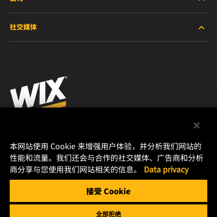
新产品
社交媒体
停产/替代产品
职业生涯
微信
法律通告
印制
曼胡默尔管理（上海）有限公司
本网站使用 Cookie 来增强用户体验，并分析我们网站的
上海嘉定工业区兴庆路168号
性能和流量。我们还会与合作的社交媒体、广告商和分析
商分享与您使用我们网站相关的信息。
Data privacy
邮编：201807
电话: (86)021 6185 0000
接受 Cookie
传真: (86)021 6185 0400
全部拒绝