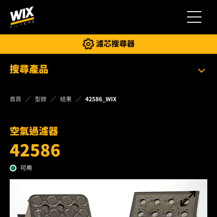
切換導
濾芯搜尋器
搜尋產品
首頁
型錄
結果
42586_WIX
空氣過濾器
42586
可用