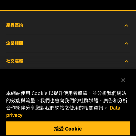
產品諮詢
企業相關
重型設備車輛
社交媒體
小客車與商用車
關於WIX
工業濾芯
線上資源
Facebook
本網站使用 Cookie 以提升使用者體驗，並分析我們網站
賽車產品
聯絡我們
的效能與流量。我們也會向我們的社群媒體、廣告和分析
Instagram
合作夥伴分享您對我們網站之使用的相關資訊。
Data
職涯發展
privacy
YouTube
接受 Cookie
隱私政策
MANN+HUMMEL