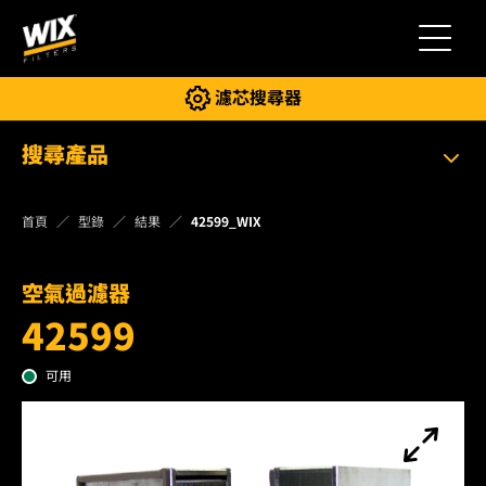
切換導
濾芯搜尋器
搜尋產品
首頁
型錄
結果
42599_WIX
空氣過濾器
42599
可用