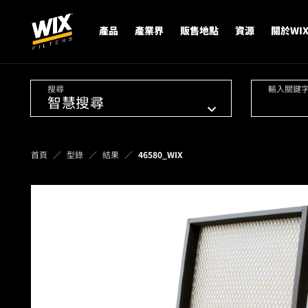
產品
產業界
販售地點
資源
關於WI
搜尋
輸入關鍵
首頁
型錄
結果
46580_WIX