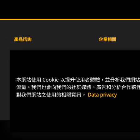
產品諮詢
企業相關
重型設備車輛
關於WIX
小客車與商用車
線上資源
工業濾芯
聯絡我們
本網站使用 Cookie 以提升使用者體驗，並分析我們網
賽車產品
職涯發展
流量。我們也會向我們的社群媒體、廣告和分析合作夥
隱私政策
對我們網站之使用的相關資訊。
Data privacy
法律聲明
Copyright 2024 MANN+HUMMEL. All rights reserved.