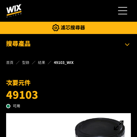
切換導
濾芯搜尋器
搜尋產品
首頁
型錄
結果
49103_WIX
次要元件
49103
可用