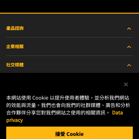
產品諮詢
企業相關
重型設備車輛
社交媒體
小客車與商用車
關於WIX
工業濾芯
線上資源
Facebook
本網站使用 Cookie 以提升使用者體驗，並分析我們網站
賽車產品
聯絡我們
的效能與流量。我們也會向我們的社群媒體、廣告和分析
Instagram
合作夥伴分享您對我們網站之使用的相關資訊。
Data
職涯發展
privacy
YouTube
接受 Cookie
隱私政策
MANN+HUMMEL