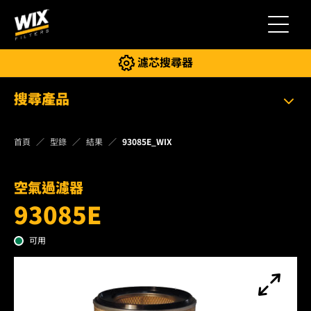
切換導
濾芯搜尋器
搜尋產品
首頁
型錄
結果
93085E_WIX
空氣過濾器
93085E
可用