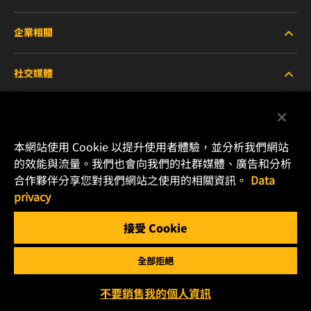
企業相關
重型設備車輛
社交媒體
小客車與商用車
關於WIX
工業濾芯
線上資源
Facebook
本網站使用 Cookie 以提升使用者體驗，並分析我們網站
賽車產品
聯絡我們
的效能與流量。我們也會向我們的社群媒體、廣告和分析
Instagram
合作夥伴分享您對我們網站之使用的相關資訊。
Data
職涯發展
privacy
YouTube
接受 Cookie
隱私政策
MANN+HUMMEL
全部拒絕
法律聲明
Copyright 2024 MANN+HUMMEL. All rights reserved.
不要銷售我的個人資訊