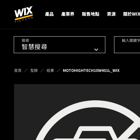
產品
產業界
販售地點
資源
關於WI
搜尋
輸入關鍵
首頁
型錄
結果
MOTOHIGHTECH10W401L_WIX