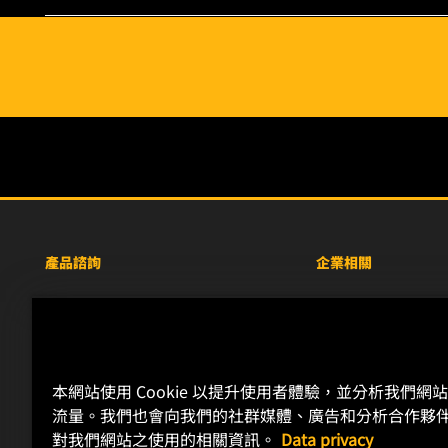
產品諮詢
企業相關
重型設備車輛
關於WIX
小客車與商用車
線上資源
工業濾芯
聯絡我們
本網站使用 Cookie 以提升使用者體驗，並分析我們網
賽車產品
職涯發展
流量。我們也會向我們的社群媒體、廣告和分析合作夥
隱私政策
對我們網站之使用的相關資訊。
Data privacy