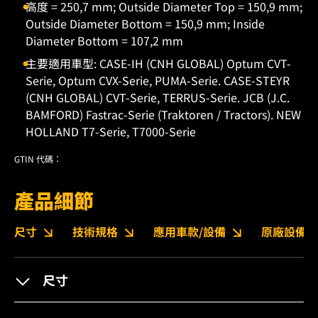
高度 = 250,7 mm; Outside Diameter Top = 150,9 mm;
Outside Diameter Bottom = 150,9 mm; Inside
Diameter Bottom = 107,2 mm
主要適用車型: CASE-IH (CNH GLOBAL) Optum CVT-
Serie, Optum CVX-Serie, PUMA-Serie. CASE-STEYR
(CNH GLOBAL) CVT-Serie, TERRUS-Serie. JCB (J.C.
BAMFORD) Fastrac-Serie (Traktoren / Tractors). NEW
HOLLAND T7-Serie, T7000-Serie
GTIN 代碼：
產品細節
尺寸
技術規格
應用車款/設備
原廠設備編
尺寸