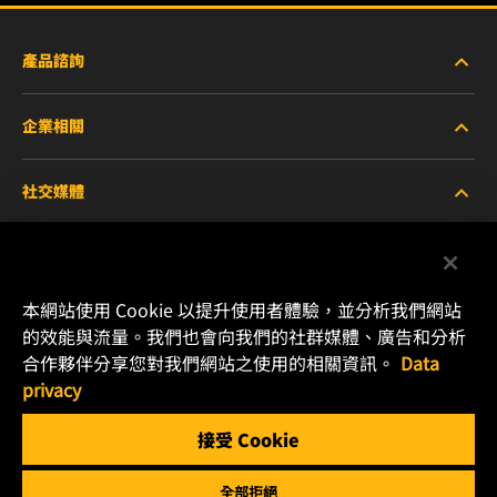
產品諮詢
企業相關
重型設備車輛
社交媒體
小客車與商用車
關於WIX
工業濾芯
線上資源
Facebook
本網站使用 Cookie 以提升使用者體驗，並分析我們網站
賽車產品
聯絡我們
的效能與流量。我們也會向我們的社群媒體、廣告和分析
Instagram
合作夥伴分享您對我們網站之使用的相關資訊。
Data
職涯發展
privacy
YouTube
接受 Cookie
隱私政策
MANN+HUMMEL
全部拒絕